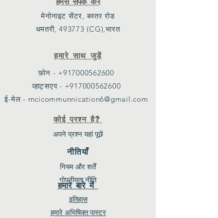
हमसे संपर्क करें
मेनोनाइट सेंटर, बस्तर रोड
धमतरी, 493773 (CG),भारत
हमारे साथ जुड़ें
फ़ोन - +917000562600
व्हाट्सएप - +917000562600
ई-मेल - mcicommunnication6@gmail.com
कोई प्रश्न है?
अपने प्रश्न यहां पूछें
नीतियाँ
नियम और शर्तें
गोपनीयता नीति
हमारे बारे में
इतिहास
हमारे अभिषिक्त पास्टर