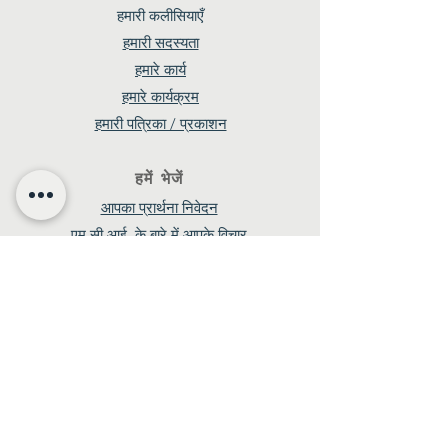
हमारी कलीसियाएँ
हमारी सदस्यता
हमारे कार्य
हमारे कार्यक्रम
हमारी पत्रिका / प्रकाशन
हमें भेजें
आपका प्रार्थना निवेदन
एम.सी.आई. के बारे में आपके विचार
आपकी गवाही
आपकी प्रतिक्रिया
Subscribe
Get mails
श्रेय
यह वेबसाइट किसके द्वारा बनाई गई है
और इसमें किन-किन ने कार्य किया