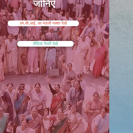
जानिए
एम.सी.आई. का मंडली नक्शा देखें
मीडिया गैलरी देखें