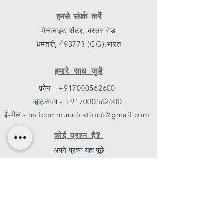
हमसे संपर्क करें
मेनोनाइट सेंटर, बस्तर रोड
धमतरी, 493773 (CG),भारत
हमारे साथ जुड़ें
फ़ोन - +917000562600
व्हाट्सएप - +917000562600
ई-मेल - mcicommunnication6@gmail.com
कोई प्रश्न है?
अपने प्रश्न यहां पूछें
नीतियाँ
नियम और शर्तें
गोपनीयता नीति
हमारे बारे में
इतिहास